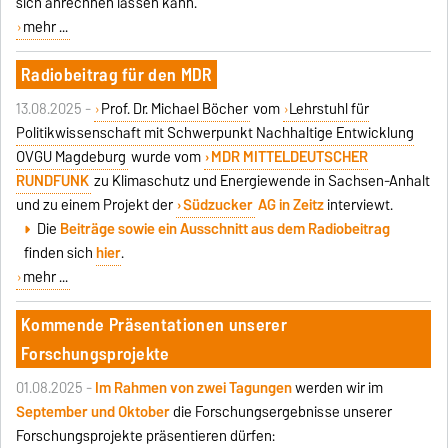
sich anrechnen lassen kann.
mehr ...
Radiobeitrag für den MDR
13.08.2025 -
Prof. Dr. Michael Böcher
vom
Lehrstuhl für
Politikwissenschaft mit Schwerpunkt Nachhaltige Entwicklung
OVGU Magdeburg
wurde vom
MDR MITTELDEUTSCHER
RUNDFUNK
zu Klimaschutz und Energiewende in Sachsen-Anhalt
und zu einem Projekt der
Südzucker
AG in Zeitz
interviewt.
Die
Beiträge sowie ein Ausschnitt aus dem Radiobeitrag
finden sich
hier
.
mehr ...
Kommende Präsentationen unserer
Forschungsprojekte
01.08.2025 -
Im Rahmen von zwei Tagungen
werden wir im
September und Oktober
die Forschungsergebnisse unserer
Forschungsprojekte präsentieren dürfen: