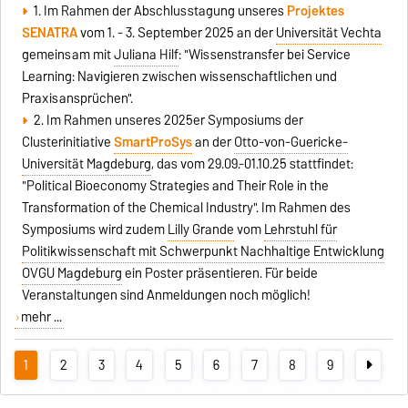
1. Im Rahmen der Abschlusstagung unseres
Projektes
SENATRA
vom 1. - 3. September 2025 an der
Universität Vechta
gemeinsam mit
Juliana Hilf
: "Wissenstransfer bei Service
Learning: Navigieren zwischen wissenschaftlichen und
Praxisansprüchen".
2. Im Rahmen unseres 2025er Symposiums der
Clusterinitiative
SmartProSys
an der
Otto-von-Guericke-
Universität Magdeburg
, das vom 29.09.-01.10.25 stattfindet:
"Political Bioeconomy Strategies and Their Role in the
Transformation of the Chemical Industry". Im Rahmen des
Symposiums wird zudem
Lilly Grande
vom
Lehrstuhl für
Politikwissenschaft mit Schwerpunkt Nachhaltige Entwicklung
OVGU Magdeburg
ein Poster präsentieren. Für beide
Veranstaltungen sind Anmeldungen noch möglich!
mehr ...
1
2
3
4
5
6
7
8
9