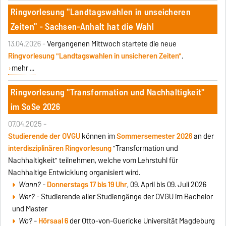
Ringvorlesung "Landtagswahlen in unseicheren
Zeiten" - Sachsen-Anhalt hat die Wahl
13.04.2026 -
Vergangenen Mittwoch startete die neue
Ringvorlesung "Landtagswahlen in unsicheren Zeiten"
.
mehr ...
Ringvorlesung "Transformation und Nachhaltigkeit"
im SoSe 2026
07.04.2025 -
Studierende der OVGU
können im
Sommersemester 2026
an der
interdisziplinären Ringvorlesung
"Transformation und
Nachhaltigkeit" teilnehmen, welche vom Lehrstuhl für
Nachhaltige Entwicklung organisiert wird.
Wann? -
Donnerstags
17 bis 19 Uhr
, 09. April bis 09. Juli 2026
Wer? -
Studierende aller Studiengänge der OVGU im Bachelor
und Master
Wo? -
Hörsaal 6
der Otto-von-Guericke Universität Magdeburg