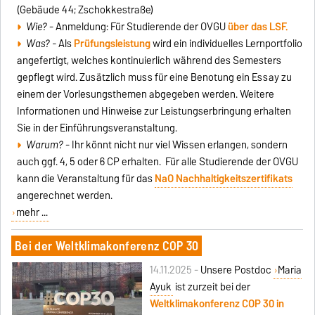
(Gebäude 44; Zschokkestraße)
Wie?
- Anmeldung: Für Studierende der OVGU
über das LSF.
Was? -
Als
Prüfungsleistung
wird ein individuelles Lernportfolio
angefertigt, welches kontinuierlich während des Semesters
gepflegt wird. Zusätzlich muss für eine Benotung ein Essay zu
einem der Vorlesungsthemen abgegeben werden. Weitere
Informationen und Hinweise zur Leistungserbringung erhalten
Sie in der Einführungsveranstaltung.
Warum?
- Ihr könnt nicht nur viel Wissen erlangen, sondern
auch ggf. 4, 5 oder 6 CP erhalten. Für alle Studierende der OVGU
kann die Veranstaltung für das
NaO Nachhaltigkeitszertifikats
angerechnet werden.
mehr ...
Bei der Weltklimakonferenz COP 30
14.11.2025 -
Unsere Postdoc
Maria
Ayuk
ist zurzeit bei der
Weltklimakonferenz COP 30 in