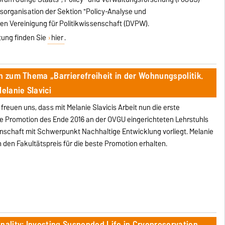
sorganisation der Sektion "Policy-Analyse und
n Vereinigung für Politikwissenschaft (DVPW).
tung finden Sie
hier
.
n zum Thema „Barrierefreiheit in der Wohnungspolitik.
elanie Slavici
 freuen uns, dass mit Melanie Slavicis Arbeit nun die erste
 Promotion des Ende 2016 an der OVGU eingerichteten Lehrstuhls
enschaft mit Schwerpunkt Nachhaltige Entwicklung vorliegt. Melanie
h den Fakultätspreis für die beste Promotion erhalten.
nality: Investing Suspended Life in Cryopreservation