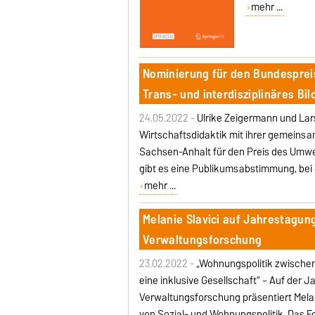
mehr ...
Nominierung für den Bundesprei
Trans- und interdisziplinäres Bi
24.05.2022 -
Ulrike Zeigermann und Lar
Wirtschaftsdidaktik mit ihrer gemeins
Sachsen-Anhalt für den Preis des Umw
gibt es eine Publikumsabstimmung, bei 
mehr ...
Melanie Slavici auf Jahrestagun
Verwaltungsforschung
23.02.2022 -
„Wohnungspolitik zwische
eine inklusive Gesellschaft“ – Auf der
Verwaltungsforschung präsentiert Mela
von Sozial- und Wohnungspolitik.
Das F