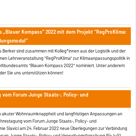
s „Blauer Kompass“ 2022 mit dem Projekt "RegProKlima:
ldungsmodul"
s Berker sind zusammen mit Kolleg*innen aus der Logistik und der
amen Lehrveranstaltung "RegProKlima" zur Klimaanpassungspolitik in
eltbundesamts "Blauen Kompass 2022" nominiert. Unter anderem
der Sie uns unterstützen können!
g vom Forum Junge Staats-, Policy- und
n akuter Wohnraumknappheit und langfristigen Anpassungen an
 Jahrestagung vom Forum Junge Staats-, Policy- und
nie Slavici am 24. Februar 2022 neue Überlegungen zur Verbindung
orum Junge Staats-, Policy- und Verwaltungsforschung (FoJuS)