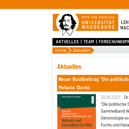
LEH
NAC
AKTUELLES
TEAM
FORSCHUNGSP
Home
Aktuelles
Aktuelles
Neuer Buchbeitrag "Die politisc
Melanie Slavici
30.05.2022 -
Dr
"
Die politisch
Sammelband
W
Gerontologie
vo
Fuchs und Har