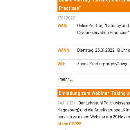
Practices"
17.01.2022 -
WAS:
Online-Vortrag "Latency and L
Cryopreservation Practices"
WANN:
Dienstag, 25.01.2022, 19 Uhr c.
WO:
Zoom-Meeting: https:// ovgu
mehr ...
Einladung zum Webinar 'Taking s
24.11.2021 -
Der Lehrstuhl Politikwissen
Magdeburg) und die Arbeitsgruppe „Kli
herzlich zu einem Webinar am 29.Novemb
of the COP26.