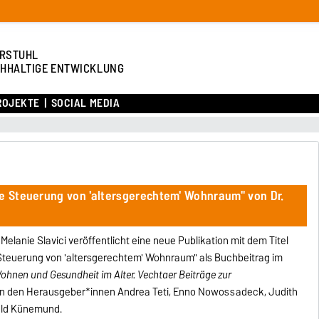
RSTUHL
HHALTIGE ENTWICKLUNG
ROJEKTE
SOCIAL MEDIA
he Steuerung von 'altersgerechtem' Wohnraum" von Dr.
. Melanie Slavici veröffentlicht eine neue Publikation mit dem Titel
e Steuerung von 'altersgerechtem' Wohnraum
" als Buchbeitrag im
ohnen und Gesundheit im Alter. Vechtaer Beiträge zur
n den Herausgeber*innen
Andrea Teti, Enno Nowossadeck, Judith
ald Künemund.