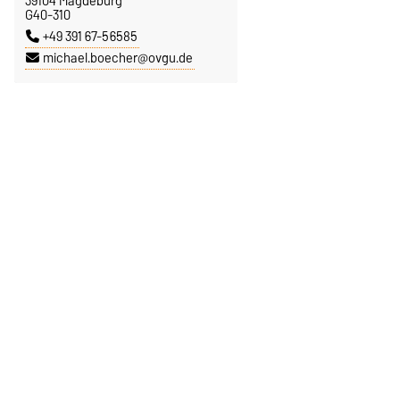
39104 Magdeburg
G40-310
+49 391 67-56585
michael.boecher@ovgu.de