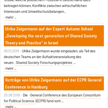
Studie, welche politischen Prozesse in Deutschland dazu
beitragen können, Konflikte zwischen wirtschaftlichen
Interessen und Umweltschutzbelangen...
mehr ...
Ulrike Zeigermann auf der Expert Autumn School
„Developing the next generation of Shared Society
Theory and Practice“ in Israel
08.10.2018 -
Ulrike Zeigermann wurde eingeladen, als Teil des
deutschen Teams an der Auftaktveranstaltung des
neuen
Shared Society Forschungsprojektes
...
mehr ...
Vorträge von Ulrike Zeigermann auf der ECPR General
Conference in Hamburg
25.08.2018 -
Die
General Conference des European Consortium
for Political Science
(ECPR) fand vom
...
mehr ...