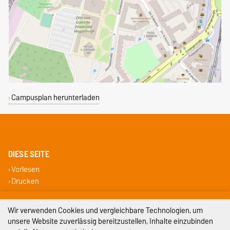
Campusplan herunterladen
DIESE SEITE
Vorlesen
Drucken
Impressum
Wir verwenden Cookies und vergleichbare Technologien, um
unsere Website zuverlässig bereitzustellen, Inhalte einzubinden
Datenschutz