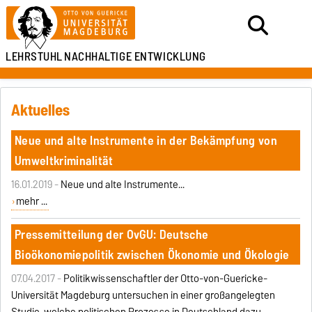
LEHRSTUHL
NACHHALTIGE ENTWICKLUNG
Aktuelles
Neue und alte Instrumente in der Bekämpfung von
Umweltkriminalität
16.01.2019 -
Neue und alte Instrumente...
mehr ...
Pressemitteilung der OvGU: Deutsche
Bioökonomiepolitik zwischen Ökonomie und Ökologie
07.04.2017 -
Politikwissenschaftler der Otto-von-Guericke-
Universität Magdeburg untersuchen in einer großangelegten