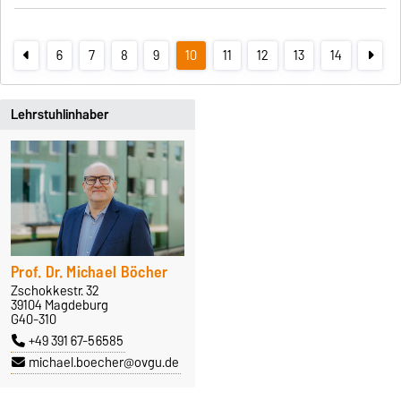
6
7
8
9
10
11
12
13
14
Lehrstuhlinhaber
Prof. Dr. Michael Böcher
Zschokkestr. 32
39104 Magdeburg
G40-310
+49 391 67-56585
michael.boecher@ovgu.de