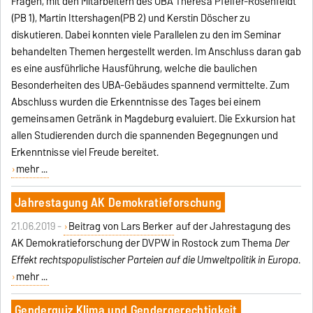
Fragen, mit den Mitarbeitern des UBA Theresa Pfeifer-Rosenfeldt
(PB 1), Martin Ittershagen(PB 2) und Kerstin Döscher zu
diskutieren. Dabei konnten viele Parallelen zu den im Seminar
behandelten Themen hergestellt werden. Im Anschluss daran gab
es eine ausführliche Hausführung, welche die baulichen
Besonderheiten des UBA-Gebäudes spannend vermittelte. Zum
Abschluss wurden die Erkenntnisse des Tages bei einem
gemeinsamen Getränk in Magdeburg evaluiert. Die Exkursion hat
allen Studierenden durch die spannenden Begegnungen und
Erkenntnisse viel Freude bereitet.
mehr ...
Jahrestagung AK Demokratieforschung
21.06.2019 -
Beitrag von Lars Berker
auf der Jahrestagung des
AK Demokratieforschung der DVPW in Rostock zum Thema
Der
Effekt rechtspopulistischer Parteien auf die Umweltpolitik in Europa
.
mehr ...
Genderquiz Klima und Gendergerechtigkeit