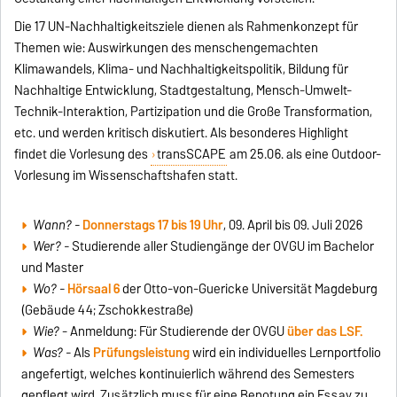
Die 17 UN-Nachhaltigkeitsziele dienen als Rahmenkonzept für
Themen wie: Auswirkungen des menschengemachten
Klimawandels, Klima- und Nachhaltigkeitspolitik, Bildung für
Nachhaltige Entwicklung, Stadtgestaltung, Mensch-Umwelt-
Technik-Interaktion, Partizipation und die Große Transformation,
etc. und werden kritisch diskutiert. Als besonderes Highlight
findet die Vorlesung des
transSCAPE
am 25.06. als eine Outdoor-
Vorlesung im Wissenschaftshafen statt.
Wann? -
Donnerstags
17 bis 19 Uhr
, 09. April bis 09. Juli 2026
Wer? -
Studierende aller Studiengänge der OVGU im Bachelor
und Master
Wo? -
Hörsaal 6
der Otto-von-Guericke Universität Magdeburg
(Gebäude 44; Zschokkestraße)
Wie?
- Anmeldung: Für Studierende der OVGU
über das LSF.
Was? -
Als
Prüfungsleistung
wird ein individuelles Lernportfolio
angefertigt, welches kontinuierlich während des Semesters
gepflegt wird. Zusätzlich muss für eine Benotung ein Essay zu