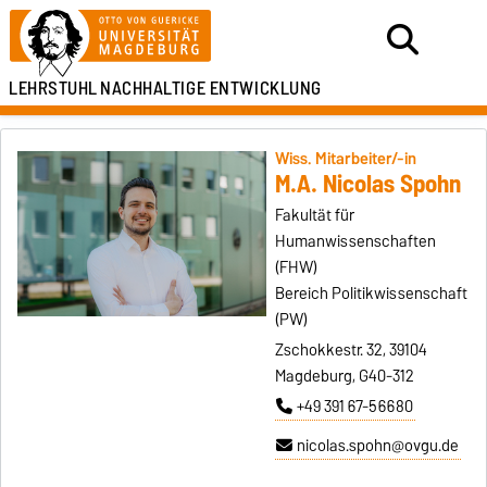
LEHRSTUHL
NACHHALTIGE ENTWICKLUNG
Wiss. Mitarbeiter/-in
M.A. Nicolas Spohn
Fakultät für
Humanwissenschaften
(FHW)
Bereich Politikwissenschaft
(PW)
Zschokkestr. 32, 39104
Magdeburg, G40-312
+49 391 67-56680
nicolas.spohn@ovgu.de