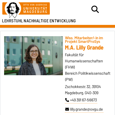
LEHRSTUHL
NACHHALTIGE ENTWICKLUNG
Wiss. Mitarbeiter/-in im
Projekt SmartProSys
M.A. Lilly Grande
Fakultät für
Humanwissenschaften
(FHW)
Bereich Politikwissenschaft
(PW)
Zschokkestr. 32, 39104
Magdeburg, G40-309
+49 391 67-56673
lilly.grande@ovgu.de