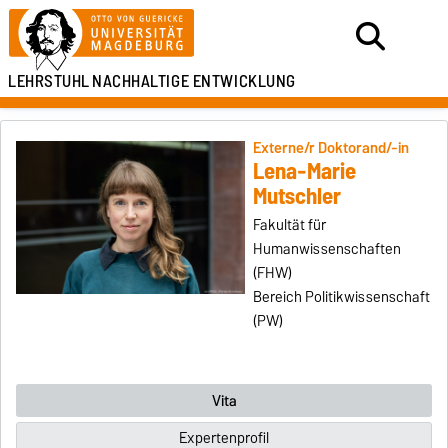
LEHRSTUHL
NACHHALTIGE ENTWICKLUNG
Externe/r Doktorand/-in
Lena-Marie
Mutschler
Fakultät für
Humanwissenschaften
(FHW)
Bereich Politikwissenschaft
(PW)
Vita
Expertenprofil