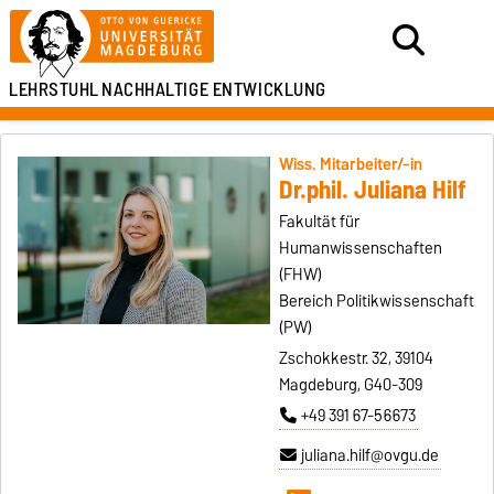
LEHRSTUHL
NACHHALTIGE ENTWICKLUNG
Wiss. Mitarbeiter/-in
Dr.phil. Juliana Hilf
Fakultät für
Humanwissenschaften
(FHW)
Bereich Politikwissenschaft
(PW)
Zschokkestr. 32, 39104
Magdeburg, G40-309
+49 391 67-56673
juliana.hilf@ovgu.de