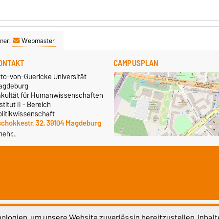
ner:
Webmaster
ONTAKT
CAMPUSPLAN
tto-von-Guericke Universität
agdeburg
akultät für Humanwissenschaften
stitut II - Bereich
olitikwissenschaft
schokkestr. 32, 39104 Magdeburg
mehr…
atenschutz
Barrierefreiheit
Cookie-Einstel
logien, um unsere Website zuverlässig bereitzustellen, Inhalt