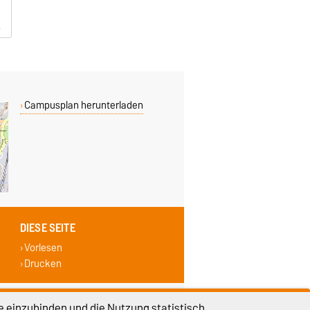
Campusplan herunterladen
DIESE SEITE
Vorlesen
Drucken
lungen
Sitemap
e einzubinden und die Nutzung statistisch