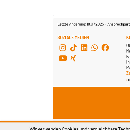
Letzte Änderung: 18.07.2025
-
Ansprechpart
SOZIALE MEDIEN
K
O
M
F
In
P
Z
Impressum
D
Wir verwenden Cookies und vergleichbare Techno